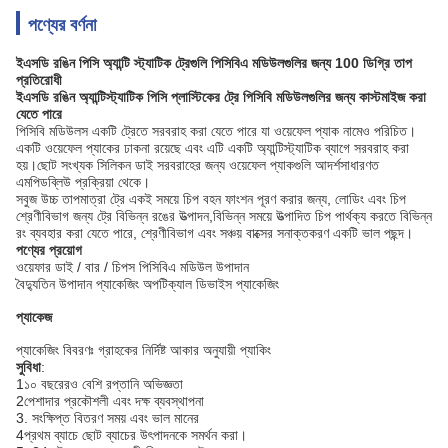
পণ্যের বর্ণনা
ইএসডি রঙিন পিসি অ্যান্টি স্ট্যাটিক ট্রেগুলি পিসিবিএ মডিউলগুলির জন্য 100 ডিগ্রি তাপ
প্রতিরোধী
ইএসডি রঙিন অ্যান্টিস্ট্যাটিক পিসি প্লাস্টিকের ট্রে পিসিবি মডিউলগুলির জন্য কাস্টমাইজ করা
যেতে পারে
পিসিবি মডিউলস একটি ট্রেতে সরবরাহ করা যেতে পারে যা ওয়েফেল প্যাক নামেও পরিচিত।
একটি ওয়েফেল প্যাকের ঢাকনা রয়েছে এবং এটি একটি অ্যান্টিস্ট্যাটিক ব্যাগে সরবরাহ করা
হয়।ছোট সংখ্যক সিলিকন ডাই সরবরাহের জন্য ওয়েফেল প্যাকগুলি আদর্শসাধারণত
এমপিডব্লিউ প্রক্রিয়া থেকে।
সবুজ উচ্চ তাপমাত্রা ট্রে একই সময়ে চিপ বহন ফাংশন পূরণ করার জন্য, লোডিং এবং চিপ
শ্রেণীবিভাগ জন্য ট্রে বিভিন্ন রঙের উত্পাদন,বিভিন্ন সময়ে উত্পাদিত চিপ পার্থক্য করতে বিভিন্ন
রং ব্যবহার করা যেতে পারে, শ্রেণীবিভাগ এবং সঞ্চয় বাক্সের সনাক্তকরণ একটি ভাল পছন্দ।
পণ্যের প্রয়োগ
ওয়েফার ডাই / বার / চিপস পিসিবিএ মডিউল উপাদান
বৈদ্যুতিন উপাদান প্যাকেজিং অপটিক্যাল ডিভাইস প্যাকেজিং
প্যাকেজ
প্যাকেজিং বিবরণঃ গ্রাহকের নির্দিষ্ট আকার অনুযায়ী প্যাকিং
সুবিধা
:
1১০ বছরেরও বেশি রপ্তানি অভিজ্ঞতা
2পেশাদার প্রকৌশলী এবং দক্ষ ব্যবস্থাপনা
3. সংক্ষিপ্ত বিতরণ সময় এবং ভাল মানের
4প্রথম ব্যাচে ছোট ব্যাচের উৎপাদনকে সমর্থন করা।