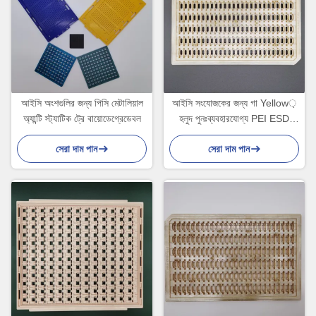
আইসি অংশগুলির জন্য পিসি মেটালিয়াল
আইসি সংযোজকের জন্য গা Yellow়
অ্যান্টি স্ট্যাটিক ট্রে বায়োডেগ্রেডেবল
হলুদ পুনঃব্যবহারযোগ্য PEI ESD
অ্যান্টি স্ট্যাটিক ট্রে
সেরা দাম পান
সেরা দাম পান