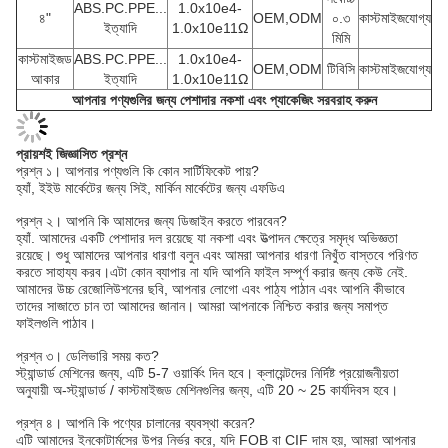
ABS.PC.PPE...
1.0x10e4-
৪"
OEM,ODM
০.৩
কাস্টমাইজযোগ্য
ইত্যাদি
1.0x10e11Ω
মিমি
কাস্টমাইজড
ABS.PC.PPE...
1.0x10e4-
OEM,ODM
টিবিসি
কাস্টমাইজযোগ্য
আকার
ইত্যাদি
1.0x10e11Ω
আপনার পণ্যগুলির জন্য পেশাদার নকশা এবং প্যাকেজিং সরবরাহ করুন
প্রায়শই জিজ্ঞাসিত প্রশ্ন
প্রশ্ন ১। আপনার পণ্যগুলি কি কোন সার্টিফিকেট পায়?
হ্যাঁ, ইইউ মার্কেটের জন্য সিই, মার্কিন মার্কেটের জন্য এফডিএ
প্রশ্ন ২। আপনি কি আমাদের জন্য ডিজাইন করতে পারবেন?
হ্যাঁ. আমাদের একটি পেশাদার দল রয়েছে যা নকশা এবং উত্পাদন ক্ষেত্রে সমৃদ্ধ অভিজ্ঞতা
রয়েছে। শুধু আমাদের আপনার ধারণা বলুন এবং আমরা আপনার ধারণা নিখুঁত বাস্তবে পরিণত
করতে সাহায্য করব।এটা কোন ব্যাপার না যদি আপনি ফাইল সম্পূর্ণ করার জন্য কেউ নেই.
আমাদের উচ্চ রেজোলিউশনের ছবি, আপনার লোগো এবং পাঠ্য পাঠান এবং আপনি কীভাবে
তাদের সাজাতে চান তা আমাদের জানান। আমরা আপনাকে নিশ্চিত করার জন্য সমাপ্ত
ফাইলগুলি পাঠাব।
প্রশ্ন ৩। ডেলিভারি সময় কত?
স্ট্যান্ডার্ড মেশিনের জন্য, এটি 5-7 ওয়ার্কিং দিন হবে। ক্লায়েন্টদের নির্দিষ্ট প্রয়োজনীয়তা
অনুযায়ী অ-স্ট্যান্ডার্ড / কাস্টমাইজড মেশিনগুলির জন্য, এটি 20 ~ 25 কার্যদিবস হবে।
প্রশ্ন ৪। আপনি কি পণ্যের চালানের ব্যবস্থা করেন?
এটি আমাদের ইনকোটার্মসের উপর নির্ভর করে, যদি FOB বা CIF দাম হয়, আমরা আপনার