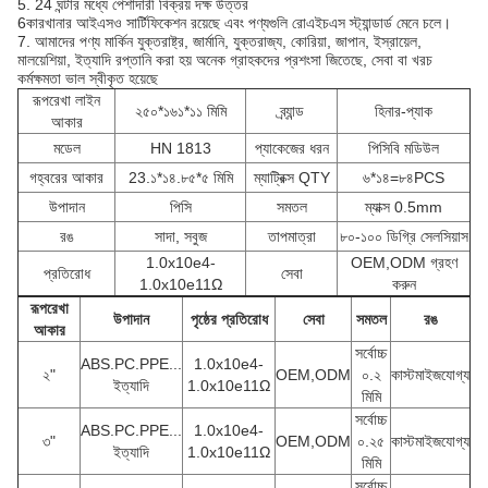
5. 24 ঘন্টার মধ্যে পেশাদারী বিক্রয় দক্ষ উত্তর
6কারখানার আইএসও সার্টিফিকেশন রয়েছে এবং পণ্যগুলি রোএইচএস স্ট্যান্ডার্ড মেনে চলে।
7. আমাদের পণ্য মার্কিন যুক্তরাষ্ট্র, জার্মানি, যুক্তরাজ্য, কোরিয়া, জাপান, ইস্রায়েল,
মালয়েশিয়া, ইত্যাদি রপ্তানি করা হয় অনেক গ্রাহকদের প্রশংসা জিতেছে, সেবা বা খরচ
কর্মক্ষমতা ভাল স্বীকৃত হয়েছে
রূপরেখা লাইন
২৫০*১৬১*১১ মিমি
ব্র্যান্ড
হিনার-প্যাক
আকার
মডেল
HN 1813
প্যাকেজের ধরন
পিসিবি মডিউল
গহ্বরের আকার
23.১*১৪.৮৫*৫ মিমি
ম্যাট্রিক্স QTY
৬*১৪=৮৪PCS
উপাদান
পিসি
সমতল
ম্যাক্স 0.5mm
রঙ
সাদা, সবুজ
তাপমাত্রা
৮০-১০০ ডিগ্রি সেলসিয়াস
1.0x10e4-
OEM,ODM গ্রহণ
প্রতিরোধ
সেবা
1.0x10e11Ω
করুন
রূপরেখা
উপাদান
পৃষ্ঠের প্রতিরোধ
সেবা
সমতল
রঙ
আকার
সর্বোচ্চ
ABS.PC.PPE...
1.0x10e4-
২"
OEM,ODM
০.২
কাস্টমাইজযোগ্য
ইত্যাদি
1.0x10e11Ω
মিমি
সর্বোচ্চ
ABS.PC.PPE...
1.0x10e4-
৩"
OEM,ODM
০.২৫
কাস্টমাইজযোগ্য
ইত্যাদি
1.0x10e11Ω
মিমি
সর্বোচ্চ