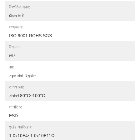
উৎপত্তি স্থল:
চীনের তৈরী
সাক্ষ্যদান:
ISO 9001 ROHS SGS
উপাদান:
পিসি
রঙ:
সবুজ.সাদা..ইত্যাদি
তাপমাত্রা:
সাধারণ 80°C~100°C
সম্পত্তি:
ESD
পৃষ্ঠের প্রতিরোধ:
1.0x10E4~1.0x10E11Ω