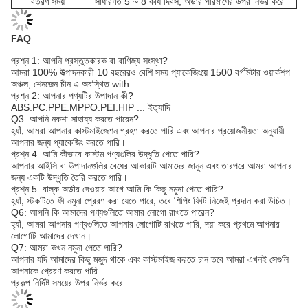
বিতরণ সময়
সাধারণত 5 ~ 8 কার্য দিবস, অর্ডার পরিমাণের উপর নির্ভর করে
FAQ
প্রশ্ন 1: আপনি প্রস্তুতকারক বা বাণিজ্য সংস্থা?
আমরা 100% উত্পাদনকারী 10 বছরেরও বেশি সময় প্যাকেজিংয়ে 1500 বর্গমিটার ওয়ার্কশপ
অঞ্চল, শেনজেন চীন এ অবস্থিত with
প্রশ্ন 2: আপনার পণ্যটির উপাদান কী?
ABS.PC.PPE.MPPO.PEI.HIP ... ইত্যাদি
Q3: আপনি নকশা সাহায্য করতে পারেন?
হ্যাঁ, আমরা আপনার কাস্টমাইজেশন গ্রহণ করতে পারি এবং আপনার প্রয়োজনীয়তা অনুযায়ী
আপনার জন্য প্যাকেজিং করতে পারি।
প্রশ্ন 4: আমি কীভাবে কাস্টম পণ্যগুলির উদ্ধৃতি পেতে পারি?
আপনার আইসি বা উপাদানগুলির বেধের আকারটি আমাদের জানুন এবং তারপরে আমরা আপনার
জন্য একটি উদ্ধৃতি তৈরি করতে পারি।
প্রশ্ন 5: বাল্ক অর্ডার দেওয়ার আগে আমি কি কিছু নমুনা পেতে পারি?
হ্যাঁ, স্টকটিতে ফী নমুনা প্রেরণ করা যেতে পারে, তবে শিপিং ফিটি নিজেই প্রদান করা উচিত।
Q6: আপনি কি আমাদের পণ্যগুলিতে আমার লোগো রাখতে পারেন?
হ্যাঁ, আমরা আপনার পণ্যগুলিতে আপনার লোগোটি রাখতে পারি, দয়া করে প্রথমে আপনার
লোগোটি আমাদের দেখান।
Q7: আমরা কখন নমুনা পেতে পারি?
আপনার যদি আমাদের কিছু মজুদ থাকে এবং কাস্টমাইজ করতে চান তবে আমরা এখনই সেগুলি
আপনাকে প্রেরণ করতে পারি
প্রকল্প নির্দিষ্ট সময়ের উপর নির্ভর করে