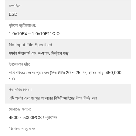
সম্পত্তি:
ESD
পৃষ্ঠতল প্রতিরোধের:
1.0x10E4 ~ 1.0x10E11Ω Ω
No Input File Specified.:
সমর্থন স্ট্যান্ডার্ড এবং অ-মানক, নির্ভুলতা যন্ত্র
ইনজেকশন ছাঁচ:
কাস্টমাইজড কেসের প্রয়োজন (লিড টাইম 20 ~ 25 দিন, ছাঁচের আয়ু: 450,000 
বার)
প্যাকেজিং বিবরণ:
এটি অর্ডার এবং পণ্যের আকারের কিউটিওয়াইয়ের উপর নির্ভর করে
যোগানের ক্ষমতা:
4500 ~ 5000PCS / প্রতিদিন
বিশেষভাবে তুলে ধরা: