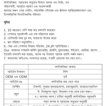
কাস্টমাইজড: গ্রাহকের অনুরোধ হিসাবে প্রস্থ এবং দৈর্ঘ্য, বেধ
শক্তিশালী, আর্দ্রতা-প্রমাণ এবং সংরক্ষণকারী
ব্যবহার করুন: চক্র লোডিং, প্যাকেজিং স্টোরেজ এবং উত্পাদন প্রক্রিয়াজাতকরণ এবং
ইলেকট্রনিক ডিভাইসগুলির পরিবহন
সুবিধা
1. 10 বছরেরও বেশি সময় ধরে রফতানি করেছেন
2. পেশাদার প্রকৌশলী এবং দক্ষ পরিচালনা করুন
3. ডেলিভারি সময় খুব কম, সাধারণত স্টকের মধ্যে
৪. অল্প পরিমাণে অনুমোদিত।
5. সেরা এবং পেশাদার বিক্রয় পরিষেবা, 24 ঘন্টা প্রতিক্রিয়া।
Our. আমাদের পণ্যগুলি মার্কিন যুক্তরাষ্ট্র, জার্মানি, যুক্তরাজ্য, ইউরোপ, কোরিয়া, জাপেন ...
ইত্যাদি রফতানি করা হয়েছে, অনেক বড় বিখ্যাত গ্রাহক খ্যাতি অর্জন করুন।
7. কারখানার আইএসও শংসাপত্র রয়েছে, পণ্যটি রোহসের মান মেনে চলে।
কাস্টমাইজড আকার
আইটেম উপাদান
পিপি
OEM এবং ODM
হ্যাঁ
আইটেম রঙ
কাস্টমাইজ করা যেতে পারে
বৈশিষ্ট্য
টেকসই; পুনরায় ব্যবহারযোগ্য; রকফ্রেন্ডলি; বায়োডেগ্রেটেবল
উ: বিনামূল্যে নমুনা: বিদ্যমান পণ্য থেকে চয়ন করুন।
নমুনা
খ। আপনার নকশা / চাহিদা অনুযায়ী কাস্টমাইজড নমুনাগুলি
মোড়ক
শক্ত কাগজ বা গ্রাহকের অনুরোধ অনুযায়ী