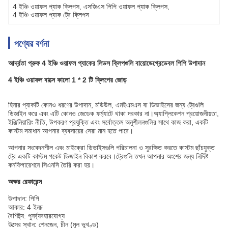
4 ইঞ্চি ওয়াফল প্যাক ক্লিপস
, 
এসজিএস পিপি ওয়াফল প্যাক ক্লিপস
, 
4 ইঞ্চি ওয়াফল প্যাক ট্রে ক্লিপস
পণ্যের বর্ণনা
আর্দ্রতা প্রুফ 4 ইঞ্চি ওয়াফল প্যাকের লিডস ক্লিপগুলি বায়োডেগ্রেডেবল পিপি উপাদান
4 ইঞ্চি ওয়াফল বাক্সে কালো 1 * 2 টি ক্লিপের জোড়
হিনার প্যাকটি কোনও ধরণের উপাদান, মডিউল, এমইএমএস বা ডিভাইসের জন্য ট্রেগুলি
ডিজাইন করে এবং এটি কোনও জেডেক ফর্ম্যাটে থাকা দরকার না।অ্যাপ্লিকেশন প্রয়োজনীয়তা,
ইঞ্জিনিয়ারিং নীতি, উপকরণ প্রযুক্তি এবং সর্বোত্তম অনুশীলনগুলির সাথে কাজ করা, একটি
কাস্টম সমাধান আপনার ব্যবসায়ের সেরা মান হতে পারে।
আপনার সংবেদনশীল এবং মাইক্রো ডিভাইসগুলি পরিচালনা ও সুরক্ষিত করতে কাস্টম ছাঁচযুক্ত
ট্রে একটি কাস্টম পকেট ডিজাইন বিকাশ করবে।ট্রেগুলি তখন আপনার অংশের জন্য নির্দিষ্ট
কনফিগারেশনে সিএনসি তৈরি করা হয়।
অক্ষর রেফারেন্স
উপাদান: পিপি
আকার: 4 ইনচ
বৈশিষ্ট্য: পুনর্ব্যবহারযোগ্য
উত্সের স্থান: শেনজেন, চীন (মূল ভূখণ্ড)