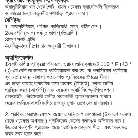
প্যাকেজিং প্রযুক্তি শিল্পে ব্যবহৃত
অ্যালুমিনিয়াম খাদ থেকে তৈরি, ধাতব ওয়েফার ক্যাসেটগুলি ক্লিনরুম
ব্যবহারের জন্য অতুলনীয় স্থায়িত্ব প্রদান করে।
বৈশিষ্ট্যঃ
1. অ্যালুমিনিয়াম, পরিধান-প্রতিরোধী, মসৃণ, কঠিন লেপ।
2৩৫০°সি (আল) পর্যন্ত তাপ প্রতিরোধী।
3মসৃণ স্লট-এন্ট্রি.
4সেমিকন্ডাক্টর শিল্পের মান অনুযায়ী ডিজাইন।
অ্যাপ্লিকেশনঃ
1একটি তাপীয় প্রক্রিয়া পরিবেশে, ওয়াফারগুলি ক্যাসেটে 110 ° F (43 °
C) এর বেশি তাপমাত্রায় প্রক্রিয়াজাত করা হয়, যা প্লাস্টিকের প্রক্রিয়া
ক্যাসেটের জন্য সাধারণ কাঠামোগত প্রান্তিকের উপরের সীমা।
এর মধ্যে রয়েছে রাসায়নিক বাষ্প অবক্ষয় (সিভিডি), দ্রুত তাপীয়
প্রক্রিয়াকরণ (আরটিপি) এবং ওয়েফার অ্যানিলিং অ্যাপ্লিকেশন।
বেকআউট - দীর্ঘমেয়াদী তাপীয় বেকআউট অ্যাপ্লিকেশন যেখানে
ওয়েফারগুলিকে একাধিক দিনের জন্য চুলায় রেখে দেওয়া দরকার।
2. প্রক্রিয়া সরঞ্জাম যেখানে ওয়েফার সন্নিবেশ তাপমাত্রা (উপকরণ সরঞ্জাম
থেকে ওয়েফার অপসারণ) প্লাস্টিকের কেসের গলনাঙ্ক অতিক্রম করে।
উচ্চতর থ্রুপুটের প্রয়োজন ওয়েফারগুলিকে চেম্বারে শীতল এবং অভ্যস্ত
করার সময় হ্রাস করে।