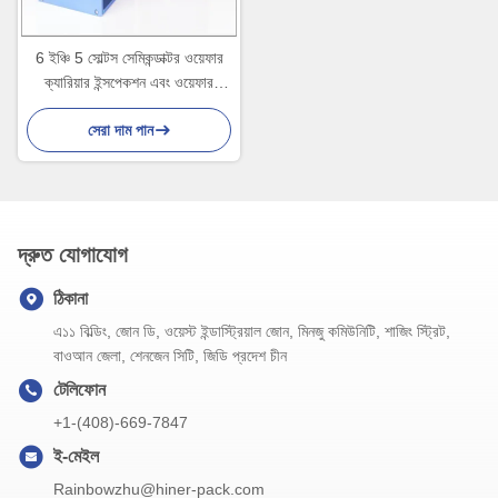
6 ইঞ্চি 5 সোল্টস সেমিকন্ডাক্টর ওয়েফার
ক্যারিয়ার ইন্সপেকশন এবং ওয়েফার
উত্পাদন পরিবহন জন্য
সেরা দাম পান
দ্রুত যোগাযোগ
ঠিকানা
এ১১ বিল্ডিং, জোন ডি, ওয়েস্ট ইন্ডাস্ট্রিয়াল জোন, মিনজু কমিউনিটি, শাজিং স্ট্রিট,
বাওআন জেলা, শেনজেন সিটি, জিডি প্রদেশ চীন
টেলিফোন
+1-(408)-669-7847
ই-মেইল
Rainbowzhu@hiner-pack.com