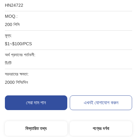
HN24722
MOQ.:
200 পিসি
মূল্য:
$1~$100/PCS
অর্থ প্রদানের শর্তাবলী:
টি/টি
সরবরাহের ক্ষমতা:
2000 পিসি/দিন
সেরা দাম পান
এখনই যোগাযোগ করুন
বিস্তারিত তথ্য
পণ্যের বর্ণনা