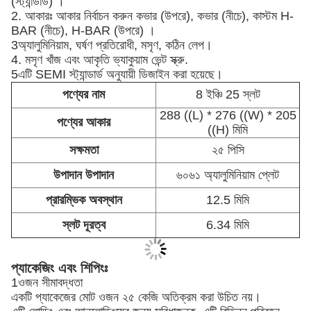
(স্ট্যান্ডার্ড) ।
2. আকারঃ আকার নির্বাচন করুন কভার (উপরে), কভার (নীচে), কাস্টম H-
BAR (নীচে), H-BAR (উপরে) ।
3অ্যালুমিনিয়াম, ঘর্ষণ প্রতিরোধী, মসৃণ, কঠিন লেপ।
4. মসৃণ খাঁজ এবং আকৃতি ভ্যাকুয়াম ভেন্ট স্ক্রু.
5এটি SEMI স্ট্যান্ডার্ড অনুযায়ী ডিজাইন করা হয়েছে।
পণ্যের নাম
8 ইঞ্চি 25 স্লট
288 ((L) * 276 ((W) * 205
পণ্যের আকার
((H) মিমি
সক্ষমতা
২৫ পিসি
উপাদান উপাদান
৬০৬১ অ্যালুমিনিয়াম প্লেট
প্রারম্ভিক অবস্থান
12.5 মিমি
স্লট দূরত্ব
6.34 মিমি
প্যাকেজিং এবং শিপিংঃ
1ওজন সীমাবদ্ধতা
একটি প্যাকেজের মোট ওজন ২৫ কেজি অতিক্রম করা উচিত নয়।