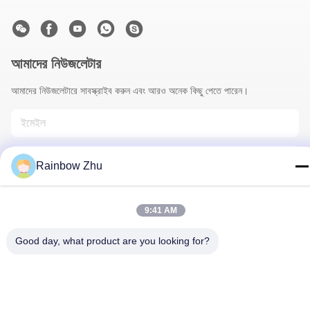
আমাদের নিউজলেটার
আমাদের নিউজলেটারে সাবস্ক্রাইব করুন এবং আরও অনেক কিছু পেতে পারেন।
Rainbow Zhu
9:41 AM
আমাদের সাথে যোগাযোগ
Good day, what product are you looking for?
গোপনীয়তা নীতি
|
সাইট ম্যাপ
| চীন ভালো মানের জেডেক আইসি ট্রে সরবরাহকারী।