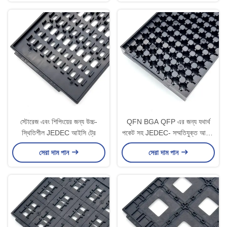
স্টোরেজ এবং শিপিংয়ের জন্য উচ্চ-
QFN BGA QFP এর জন্য যথার্থ
স্থিতিশীল JEDEC আইসি ট্রে
পকেট সহ JEDEC- সম্মতিযুক্ত আইসি
ট্রে
সেরা দাম পান
সেরা দাম পান