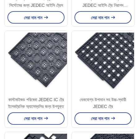
সিস্টেমের জন্য JEDEC আইসি ট্রেস
JEDEC আইসি ট্রে নিরাপদ
অর্ধপরিবাহী পরিবহন জন্য বিভিন্ন ক্ষমতা
সেরা দাম পান
সেরা দাম পান
সঙ্গে
কাস্টমাইজড পরিষেবা JEDEC IC ট্রে
বেকযোগ্য উপাদান সহ উচ্চ-স্থায়ী
ইলেকট্রনিক অ্যাসেম্বলির জন্য উপযুক্ত
JEDEC ট্রে
সেরা দাম পান
সেরা দাম পান