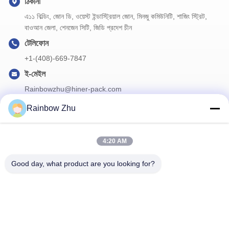
ঠিকানা
এ১১ বিল্ডিং, জোন ডি, ওয়েস্ট ইন্ডাস্ট্রিয়াল জোন, মিনজু কমিউনিটি, শাজিং স্ট্রিট,
বাওআন জেলা, শেনজেন সিটি, জিডি প্রদেশ চীন
টেলিফোন
+1-(408)-669-7847
ই-মেইল
Rainbowzhu@hiner-pack.com
Rainbow Zhu
আমাদের নিউজলেটার
4:20 AM
আমাদের নিউজলেটারে সাবস্ক্রাইব করুন এবং আরও অনেক কিছু পেতে পারেন।
Good day, what product are you looking for?