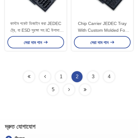
কাস্টম পকেট ডিজাইন করা JEDEC
Chip Carrier JEDEC Tray
ট্রে, যা ESD সুরক্ষা সহ IC উপাদান
With Custom Molded For
হ্যান্ডেলিংয়ের জন্য পুনরায় ব্যবহারযোগ্য
Secure IC Transport And
সেরা দাম পান
সেরা দাম পান
Storage
1
2
3
4
5
দ্রুত যোগাযোগ