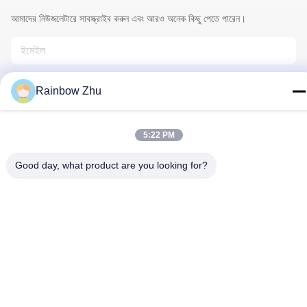
আমাদের নিউজলেটারে সাবস্ক্রাইব করুন এবং আরও অনেক কিছু পেতে পারেন।
Rainbow Zhu
5:22 PM
আমাদের সাথে যোগাযোগ
Good day, what product are you looking for?
গোপনীয়তা নীতি
|
সাইট ম্যাপ
| চীন ভালো মানের জেডেক আইসি ট্রে সরবরাহকারী।
কপিরাইট © 2021-2026 Shenzhen Hiner Technology Co., Ltd. সমস্ত
অধিকার সংরক্ষিত।