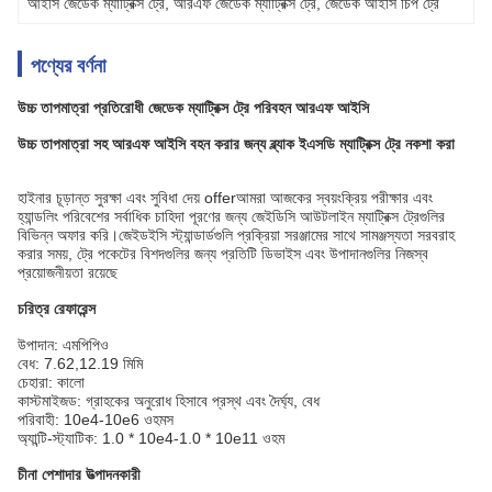
আইসি জেডেক ম্যাট্রিক্স ট্রে
, 
আরএফ জেডেক ম্যাট্রিক্স ট্রে
, 
জেডেক আইসি চিপ ট্রে
পণ্যের বর্ণনা
উচ্চ তাপমাত্রা প্রতিরোধী জেডেক ম্যাট্রিক্স ট্রে পরিবহন আরএফ আইসি
উচ্চ তাপমাত্রা সহ আরএফ আইসি বহন করার জন্য ব্ল্যাক ইএসডি ম্যাট্রিক্স ট্রে নকশা করা
হাইনার চূড়ান্ত সুরক্ষা এবং সুবিধা দেয় offerআমরা আজকের স্বয়ংক্রিয় পরীক্ষার এবং
হ্যান্ডলিং পরিবেশের সর্বাধিক চাহিদা পূরণের জন্য জেইডিসি আউটলাইন ম্যাট্রিক্স ট্রেগুলির
বিভিন্ন অফার করি।জেইডইসি স্ট্যান্ডার্ডগুলি প্রক্রিয়া সরঞ্জামের সাথে সামঞ্জস্যতা সরবরাহ
করার সময়, ট্রে পকেটের বিশদগুলির জন্য প্রতিটি ডিভাইস এবং উপাদানগুলির নিজস্ব
প্রয়োজনীয়তা রয়েছে
চরিত্র
রেফারেন্স
উপাদান: এমপিপিও
বেধ: 7.62,12.19 মিমি
চেহারা: কালো
কাস্টমাইজড: গ্রাহকের অনুরোধ হিসাবে প্রস্থ এবং দৈর্ঘ্য, বেধ
পরিবাহী: 10e4-10e6 ওহমস
অ্যান্টি-স্ট্যাটিক: 1.0 * 10e4-1.0 * 10e11 ওহম
চীনা পেশাদার উত্পাদনকারী