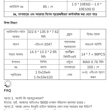
1.0 * 10E6Ω ~ 1.0 *
আইডিপি রঙ
85। সে
10E10Ω Ω
রঙ, তাপমাত্রা এবং অন্যান্য বিশেষ প্রয়োজনীয়তা কাস্টমাইজ করা যেতে পারে
বিশদ বিবরণ
আউটলাইন লাইন
322.6 * 135.9 * 7.62
ব্র্যান্ড
হিনার-প্যাক
আকার
মিমি
প্যাকেজের
মডেল
এইচএন 2047
আরএফ আইসি
প্রকারভেদ
14.3 * 13.3 * 2.85
ম্যাট্রিক্স
গহ্বর আকার
14 * 7 = 98PCS
মিমি
কিউটিওয়াই
উপাদান
পিপিই
চাটুতা
MAX 0.76 মিমি
রঙ
কালো
তাপমাত্রা
150। সে
1.0x10e4-
ওএম, ওডিএম গ্রহণ
প্রতিরোধ
সেবা
1.0x10e11Ω
করুন
FAQ
প্রশ্ন 1: আপনি কি প্রস্তুতকারক?
উত্তর: হ্যাঁ, আমাদের আইএসও 9000 গুণমান পরিচালন ব্যবস্থা রয়েছে।
প্রশ্ন 2: আমরা কোনও উদ্ধৃতি চাইলে আমাদের কোন তথ্য সরবরাহ করা উচিত?