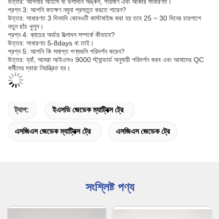
উত্তর: আপনার আইসি বা উপাদান অঙ্কন, পরিমাণ এবং আকার সাধারণত।
প্রশ্ন 3: আপনি কতক্ষণ নমুনা প্রস্তুত করতে পারেন?
উত্তর: সাধারণত 3 দিনযদি কোনওটি কাস্টমাইজ করা হয় তবে 25 ~ 30 দিনের চারপাশে
নতুন ছাঁচ খুলুন।
প্রশ্ন 4: ব্যাচের অর্ডার উত্পাদন সম্পর্কে কীভাবে?
উত্তর: সাধারণত 5-8days বা তাই।
প্রশ্ন 5: আপনি কি সমাপ্ত পণ্যগুলি পরিদর্শন করেন?
উত্তর: হ্যাঁ, আমরা আইএসও 9000 স্ট্যান্ডার্ড অনুযায়ী পরিদর্শন করব এবং আমাদের QC
কর্মীদের দ্বারা নিয়ন্ত্রিত হব।
ট্যাগ:
ইএসডি জেডেক ম্যাট্রিক্স ট্রে
এসজিএস জেডেক ম্যাট্রিক্স ট্রে
এসজিএস জেডেক ট্রে
সংশ্লিষ্ট পণ্য