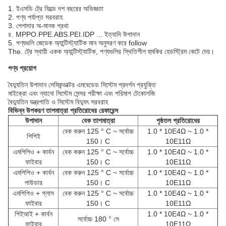
1. ইএসডি ট্রে ফিল্ডে দশ বছরের অভিজ্ঞতা
2. পণ্য পর্যাপ্ত সরবরাহ
3. পেশাদার অ-মানক প্রথা
৪. MPPO.PPE.ABS.PEI.IDP ... ইত্যাদি উপাদান
5. পণ্যগুলি জেডেক অ্যান্টিস্ট্যাটিক মান অনুসরণ করে follow
The. ট্রে স্থায়ী একক অ্যান্টিস্ট্যাটিক, পণ্যগুলির স্থিতিশীল হুমকির হেডস্ট্রিম কেটে দেয়।
পণ্য প্রয়োগ
বৈদ্যুতিন উপাদান সেমিকন্ডাক্টর এমবেডেড সিস্টেম প্রদর্শন প্রযুক্তি
মাইক্রো এবং ন্যানো সিস্টেম সেন্সর পরীক্ষা এবং পরিমাপ টেকোলজি
বৈদ্যুতিন যন্ত্রপাতি ও সিস্টেম বিদ্যুৎ সরবরাহ
বিভিন্ন উপকরণ তাপমাত্রা প্রতিরোধের রেফারেন্স
উপাদান
বেক তাপমাত্রা
পৃষ্ঠতল প্রতিরোধের
বেক করুন 125 ° C ~ সর্বোচ্চ
1.0 * 10E4Ω ~ 1.0 *
পিপিই
150। C
10E11Ω
এমপিপিও + কার্বন
বেক করুন 125 ° C ~ সর্বোচ্চ
1.0 * 10E4Ω ~ 1.0 *
ফাইবার
150। C
10E11Ω
এমপিপিও + কার্বন
বেক করুন 125 ° C ~ সর্বোচ্চ
1.0 * 10E4Ω ~ 1.0 *
পাউডার
150। C
10E11Ω
এমপিপিও + গ্লাস
বেক করুন 125 ° C ~ সর্বোচ্চ
1.0 * 10E4Ω ~ 1.0 *
ফাইবার
150। C
10E11Ω
পিইআই + কার্বন
1.0 * 10E4Ω ~ 1.0 *
সর্বোচ্চ 180 ° সে
ফাইবার
10E11Ω