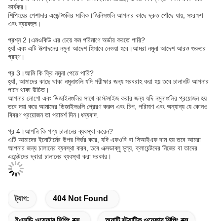
কার্যকর।
শিপিংয়ের পেশাদার এজেন্টগুলির মালিক।জিনিসগুলি আপনার কাছে দ্রুত পৌঁছে যায়, সংরক্ষণ
এবং ব্যয়বহুল।
প্রশ্ন 2।এমওকিউ এর চেয়ে কম পরিমাণে অর্ডার করতে পারি?
হ্যাঁ এবং এটি উত্পাদনের নমুনা আদেশ হিসাবে নেওয়া হবে।আমরা নমুনা আদেশ আরও গুরুতর
গ্রহণ।
প্র 3।আমি কি ফ্রি নমুনা পেতে পারি?
হ্যাঁ, আমাদের কাছে থাকা নমুনাগুলি যদি পরীক্ষার জন্য সরবরাহ করা হয় তবে চালানটি আপনার
পাশে থাকা উচিত।
আপনার লোগো এবং ডিজাইনগুলির সাথে কাস্টমাইজ করার জন্য যদি নমুনাগুলির প্রয়োজন হয়
তবে দয়া করে আমাদের ডিজাইনগুলি প্রেরণ করুন এবং চিপ, পরিমাণ এবং অন্যান্য যে কোনও
বিবরণ প্রয়োজন তা পরামর্শ দিন।ধন্যবাদ.
প্র 4।আপনি কি পণ্য চালানের ব্যবস্থা করেন?
এটি আমাদের ইনোটার্মের উপর নির্ভর করে, যদি এফওবি বা সিআইএফ দাম হয় তবে আমরা
আপনার জন্য চালানের ব্যবস্থা করব, তবে এক্সডাব্লু মূল্য, ক্লায়েন্টদের নিজের বা তাদের
এজেন্টদের দ্বারা চালানের ব্যবস্থা করা দরকার।
ট্যাগ:
404 Not Found
ইএসডি ওয়েফার শিপিং বক্স
অ্যান্টি স্ট্যাটিক ওয়েফার শিপিং বক্স