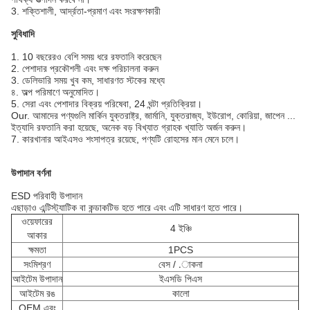
3. শক্তিশালী, আর্দ্রতা-প্রমাণ এবং সংরক্ষণকারী
সুবিধাদি
1. 10 বছরেরও বেশি সময় ধরে রফতানি করেছেন
2. পেশাদার প্রকৌশলী এবং দক্ষ পরিচালনা করুন
3. ডেলিভারি সময় খুব কম, সাধারণত স্টকের মধ্যে
৪. অল্প পরিমাণে অনুমোদিত।
5. সেরা এবং পেশাদার বিক্রয় পরিষেবা, 24 ঘন্টা প্রতিক্রিয়া।
Our. আমাদের পণ্যগুলি মার্কিন যুক্তরাষ্ট্র, জার্মানি, যুক্তরাজ্য, ইউরোপ, কোরিয়া, জাপেন ...
ইত্যাদি রফতানি করা হয়েছে, অনেক বড় বিখ্যাত গ্রাহক খ্যাতি অর্জন করুন।
7. কারখানার আইএসও শংসাপত্র রয়েছে, পণ্যটি রোহসের মান মেনে চলে।
উপাদান বর্ণনা
ESD পরিবাহী উপাদান
এছাড়াও এন্টিস্ট্যাটিক বা কন্ডাকটিভ হতে পারে এবং এটি সাধারণ হতে পারে।
ওয়েফারের
4 ইঞ্চি
আকার
ক্ষমতা
1PCS
সংমিশ্রণ
বেস / .াকনা
আইটেম উপাদান
ইএসডি পিএস
আইটেম রঙ
কালো
OEM এবং