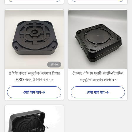
ভিডিও
8 ইঞ্চি কালো অনুভূমিক ওয়েফার শিপার
টেকসই ওডিএম স্থায়ী অ্যান্টি-স্ট্যাটিক
ESD পরিবাহী পিপি উপাদান
অনুভূমিক ওয়েফার শিপিং বক্স
সেরা দাম পান
সেরা দাম পান