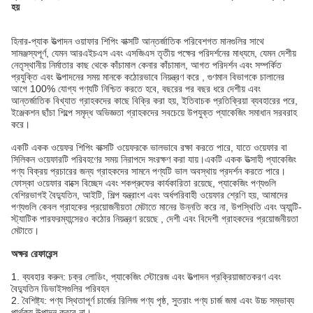
হয়
হিনার-প্যাক উত্পাদন ওয়াফার শিপিং বাক্সটি আন্তর্জাতিক পরিবেশগত মানগুলির সাথে
সামঞ্জস্যপূর্ণ, যেমন আরএইচএস এবং এসজিএস তৃতীয় পক্ষের পরিদর্শনের মাধ্যমে, যেমন দেশীয়
নেতৃস্থানীয় নির্মাতার কাছ থেকে কাঁচামাল কেনার কাঁচামাল, আগত পরিদর্শন এবং সম্পর্কিত
প্রযুক্তি এবং উত্পাদনের সময় মানকে কঠোরভাবে নিয়ন্ত্রণ করে , গুণমান বিভাগকে চালানের
আগে 100% যোগ্য পণ্যটি নিশ্চিত করতে হবে, বছরের পর বছর ধরে দেশীয় এবং
আন্তর্জাতিক বিখ্যাত গ্রাহকদের কাছে বিক্রি করা হয়, ইতিবাচক প্রতিক্রিয়া ব্যবহারের পরে,
ইঞ্জেকশন ছাঁচা শিল্পে সমৃদ্ধ অভিজ্ঞতা গ্রাহকদের সবচেয়ে উপযুক্ত প্যাকেজিং সমাধান সরবরাহ
করে।
একটি একক ওয়েফর শিপিং বাক্সটি ওয়েফরকে ভালভাবে রক্ষা করতে পারে, যাতে ওয়েফার বা
সিলিকন ওয়েফারটি পরিবহণের সময় নিরাপদে সংরক্ষণ করা যায়।একটি একক উত্সাহী প্যাকেজিং
পণ্য বিক্রয় প্রচারের জন্য গ্রাহকদের সামনে পণ্যটি ভাল অবস্থায় প্রদর্শন করতে পারে।
ফোস্কা ওয়েফার বাক্সে বিচ্ছেদ এবং শকপ্রুফের কার্যকারিতা রয়েছে, প্যাকেজিং পণ্যগুলি
বেশিরভাগই বৈদ্যুতিন, আইটি, শিল্প যন্ত্রাংশ এবং অর্ধপরিবাহী ওয়েফার শ্রেণি হয়, আমাদের
পণ্যগুলি কেবল গ্রাহকের প্রয়োজনীয়তা মেটাতে মানের উন্নতি করে না, উপস্থিতি এবং অ্যান্টি-
স্ট্যাটিক পারফরম্যান্সেরও কঠোর নিয়ন্ত্রণ রয়েছে , দেশী এবং বিদেশী গ্রাহকদের প্রয়োজনীয়তা
মেটাতে।
অক্ষর রেফারেন্স
1. ব্যবহার করুন: চক্র লোডিং, প্যাকেজিং স্টোরেজ এবং উত্পাদন প্রক্রিয়াজাতকরণ এবং
বৈদ্যুতিন ডিভাইসগুলির পরিবহন
2. বৈশিষ্ট্য: পণ্য স্থিতাপূর্ণ চার্জের রিলিজ পণ্য পৃষ্ঠ, সুতরাং পণ্য চার্জ জমা এবং উচ্চ সম্ভাব্য
পার্থক্য উত্পাদন করবে না।