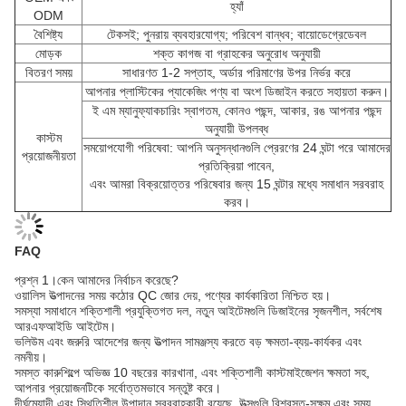
হ্যাঁ
ODM
বৈশিষ্ট্য
টেকসই; পুনরায় ব্যবহারযোগ্য; পরিবেশ বান্ধব; বায়োডেগ্রেডেবল
মোড়ক
শক্ত কাগজ বা গ্রাহকের অনুরোধ অনুযায়ী
বিতরণ সময়
সাধারণত 1-2 সপ্তাহ, অর্ডার পরিমাণের উপর নির্ভর করে
আপনার প্লাস্টিকের প্যাকেজিং পণ্য বা অংশ ডিজাইন করতে সহায়তা করুন।
ই এম ম্যানুফ্যাকচারিং স্বাগতম, কোনও পছন্দ, আকার, রঙ আপনার পছন্দ
অনুযায়ী উপলব্ধ
কাস্টম
সময়োপযোগী পরিষেবা: আপনি অনুসন্ধানগুলি প্রেরণের 24 ঘন্টা পরে আমাদের
প্রয়োজনীয়তা
প্রতিক্রিয়া পাবেন,
এবং আমরা বিক্রয়োত্তর পরিষেবার জন্য 15 ঘন্টার মধ্যে সমাধান সরবরাহ
করব।
FAQ
প্রশ্ন 1।কেন আমাদের নির্বাচন করেছে?
ওয়ালিস উত্পাদনের সময় কঠোর QC জোর দেয়, পণ্যের কার্যকারিতা নিশ্চিত হয়।
সমস্যা সমাধানে শক্তিশালী প্রযুক্তিগত দল, নতুন আইটেমগুলি ডিজাইনের সৃজনশীল, সর্বশেষ
আরএফআইডি আইটেম।
ভলিউম এবং জরুরি আদেশের জন্য উত্পাদন সামঞ্জস্য করতে বড় ক্ষমতা-ব্যয়-কার্যকর এবং
নমনীয়।
সমস্ত কারুশিল্পে অভিজ্ঞ 10 বছরের কারখানা, এবং শক্তিশালী কাস্টমাইজেশন ক্ষমতা সহ,
আপনার প্রয়োজনটিকে সর্বোত্তমভাবে সন্তুষ্ট করে।
দীর্ঘমেয়াদী এবং স্থিতিশীল উপাদান সরবরাহকারী রয়েছে, উত্সগুলি বিশ্বস্ত-সক্ষম এবং সময়