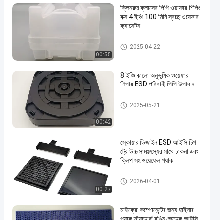
ক্লিনরুম ক্লাসের পিপি ওয়াফার শিপিং
বক্স 4 ইঞ্চি 100 মিমি স্বচ্ছ ওয়েফার
ক্যাসেটস
ওয়াফার শিপিং বক্স
2025-04-22
00:55
8 ইঞ্চি কালো অনুভূমিক ওয়েফার
শিপার ESD পরিবাহী পিপি উপাদান
ওয়াফার শিপিং বক্স
2025-05-21
00:42
স্কোয়ার ডিজাইন ESD আইসি চিপ
ট্রে উচ্চ সামঞ্জস্যের সাথে ঢাকনা এবং
ক্লিপ সহ ওয়েফেল প্যাক
আইসি চিপ ট্রে
2026-04-01
00:27
মাইক্রো কম্পোনেন্টের জন্য হাইনার
প্যাক স্ট্যান্ডার্ড রঙিন জেডেক আইসি