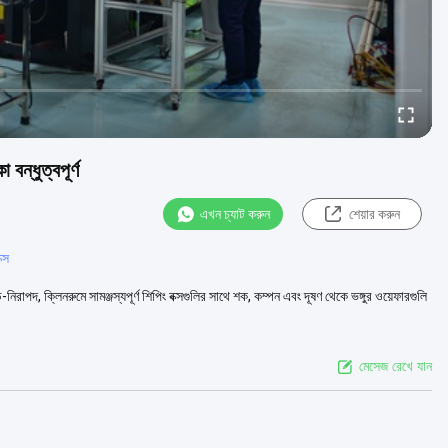
ন্ধুত্বপূর্ণ
এখন চ্যাট করুন
শেয়ার করুন
্স
াপদ, ক্লিনরুমে সামঞ্জস্যপূর্ণ শিপিং বক্সগুলির সাথে শক, কম্পন এবং দূষণ থেকে ভঙ্গুর ওয়েফারগুলি
মেসেজ রেখে যান