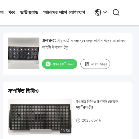
লা
খবর
ডাউনলোড
আমাদের সাথে যোগাযোগ
JEDEC স্ট্যান্ডার্ড সামঞ্জস্যের জন্য কাস্টম গহ্বর আকারের
আইসি উপাদান ট্রে
এখন চ্যাট করুন
আরও জানুন
সম্পর্কিত ভিডিও
ইএসডি পিপিও উপাদান জেডেক
ম্যাট্রিক্স ট্রে
জেডেক ম্যাট্রিক্স ট্রে
2025-05-16
00:50